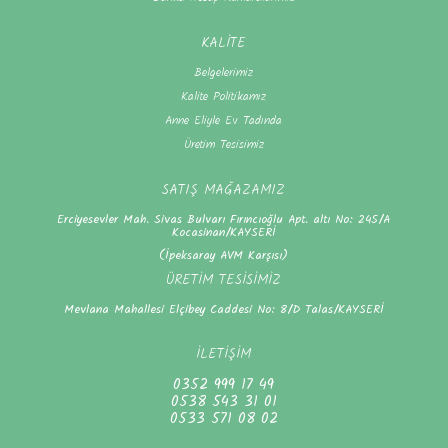
KALİTE
Belgelerimiz
Kalite Politikamız
Anne Eliyle Ev Tadında
Üretim Tesisimiz
SATIŞ MAĞAZAMIZ
Erciyesevler Mah. Sivas Bulvarı Fırıncıoğlu Apt. altı No: 245/A
Kocasinan/KAYSERİ
(İpeksaray AVM Karşısı)
ÜRETİM TESİSİMİZ
Mevlana Mahallesi Elçibey Caddesi No: 8/D Talas/KAYSERİ
İLETİŞİM
0352 999 17 49
0538 543 31 01
0533 571 08 02