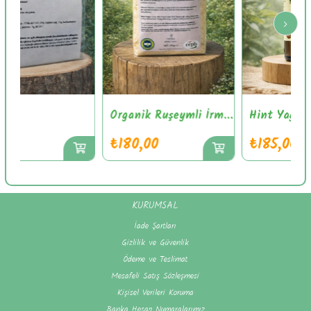
Organik Ruşeymli İrmik 250gr
Hint Yağı
₺180,00
₺185,00
KURUMSAL
İade Şartları
Gizlilik ve Güvenlik
Ödeme ve Teslimat
Mesafeli Satış Sözleşmesi
Kişisel Verileri Koruma
Banka Hesap Numaralarımız