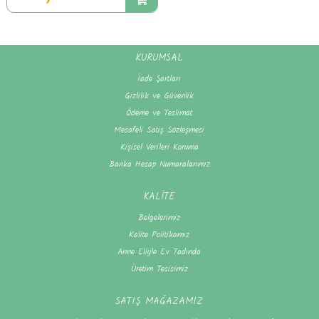
KURUMSAL
İade Şartları
Gizlilik ve Güvenlik
Ödeme ve Teslimat
Mesafeli Satış Sözleşmesi
Kişisel Verileri Koruma
Banka Hesap Numaralarımız
KALİTE
Belgelerimiz
Kalite Politikamız
Anne Eliyle Ev Tadında
Üretim Tesisimiz
SATIŞ MAĞAZAMIZ