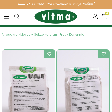
1000 TL
ve üzeri alışverişlerinizde kargo bedava!
0
Anasayfa
>
Meyve - Sebze Kuruları
>
Pratik Karışımlar