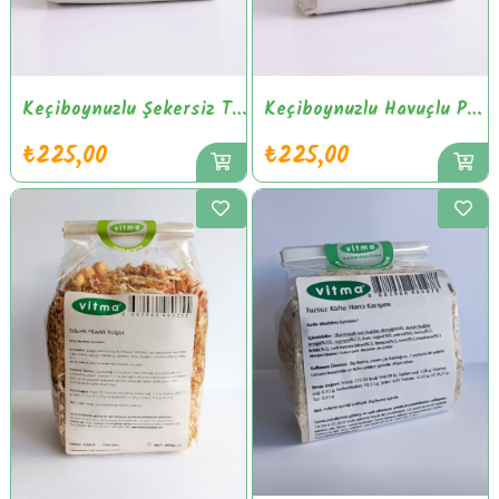
Keçiboynuzlu Şekersiz Toz Puding Karışımı
Keçiboynuzlu Havuçlu Pankek Unu
₺225,00
₺225,00