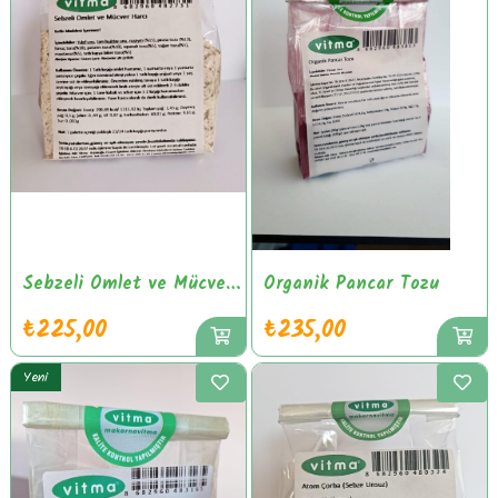
Sebzeli Omlet ve Mücver Harcı
Organik Pancar Tozu
₺225,00
₺235,00
Yeni
Ürün