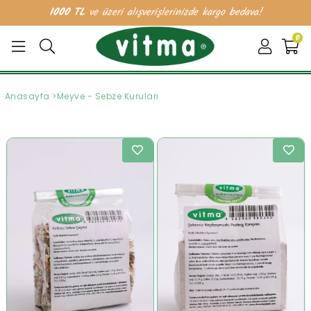
1000 TL
ve üzeri alışverişlerinizde kargo bedava!
0
Anasayfa
>
Meyve - Sebze Kuruları