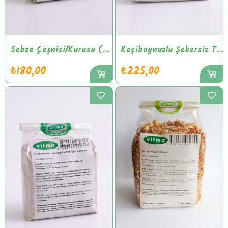
Sebze Çeşnisi/Kurusu (Bulyon Alternatifi-Katkısız)
Keçiboynuzlu Şekersiz Toz Puding Karışımı
₺180,00
₺225,00