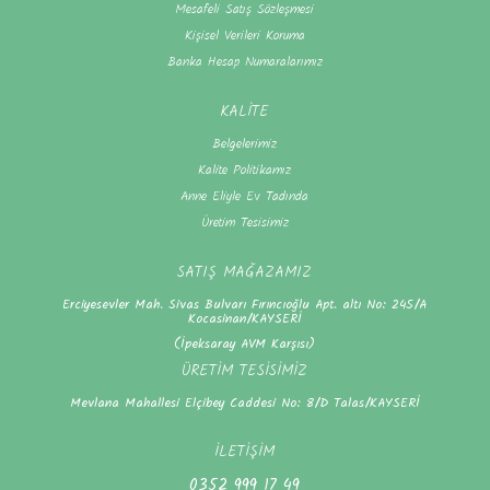
Mesafeli Satış Sözleşmesi
Kişisel Verileri Koruma
Banka Hesap Numaralarımız
KALİTE
Belgelerimiz
Kalite Politikamız
Anne Eliyle Ev Tadında
Üretim Tesisimiz
SATIŞ MAĞAZAMIZ
Erciyesevler Mah. Sivas Bulvarı Fırıncıoğlu Apt. altı No: 245/A
Kocasinan/KAYSERİ
(İpeksaray AVM Karşısı)
ÜRETİM TESİSİMİZ
Mevlana Mahallesi Elçibey Caddesi No: 8/D Talas/KAYSERİ
İLETİŞİM
0352 999 17 49