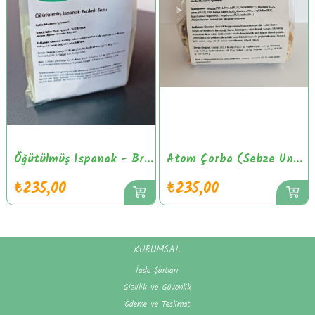
Öğütülmüş Ispanak - Brokoli Tozu
Atom Çorba (Sebze Unsuz 50gr)
₺235,00
₺235,00
KURUMSAL
İade Şartları
Gizlilik ve Güvenlik
Ödeme ve Teslimat