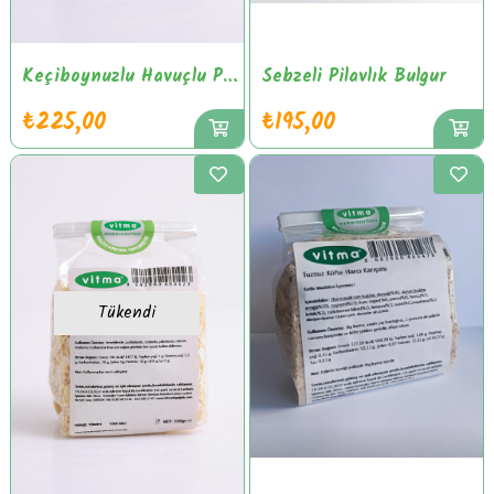
Keçiboynuzlu Havuçlu Pankek Unu
Sebzeli Pilavlık Bulgur
₺225,00
₺195,00
Tükendi