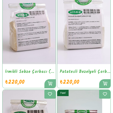
İrmikli Sebze Çorbası (+6 Ay)
Patatesli Bezelyeli Çorba (+6 Ay)
₺220,00
₺220,00
Yeni
Ürün