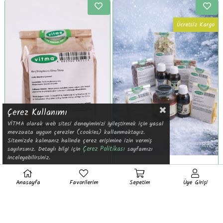
Ücretsiz Kargo
Çerez Kullanımı
VİTMA olarak web sitesi deneyiminizi iyileştirmek için yasal
mevzuata uygun çerezler (cookies) kullanmaktayız.
Sitemizde kalmanız halinde çerez erişimine izin vermiş
Çerez Politikası
sayılırsınız. Detaylı bilgi için
sayfamızı
inceleyebilirsiniz.
Keçiboynuzu Unu Tozu
Kış Seti
Anasayfa
Favorilerim
Sepetim
Üye Girişi
₺160,00
₺2.240,00