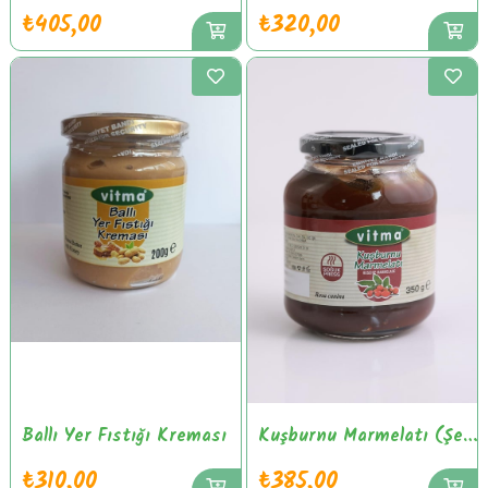
₺405,00
₺320,00
Ballı Yer Fıstığı Kreması
Kuşburnu Marmelatı (Şeker İlavesiz)
₺310,00
₺385,00