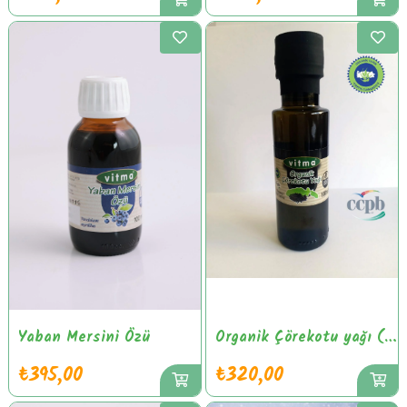
Yaban Mersini Özü
Organik Çörekotu yağı (soğuk pres) 100 ml
₺395,00
₺320,00