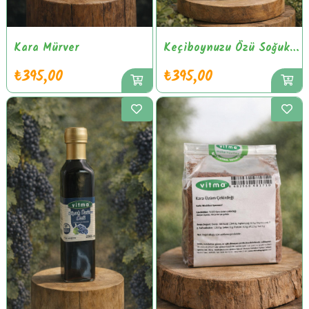
Kara Mürver
Keçiboynuzu Özü Soğuk Pres
₺395,00
₺395,00